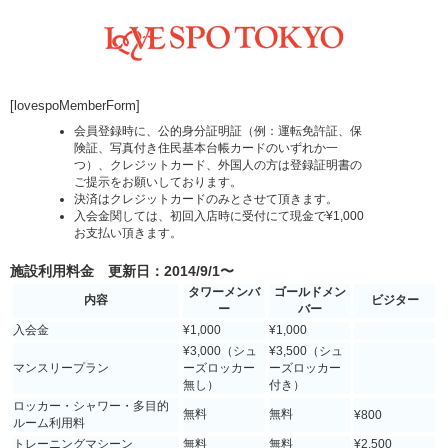
[lovespoMemberForm]
会員登録時に、公的身分証明証（例：運転免許証、保
険証、写真付き住民基本台帳カードのいずれか一
つ）、クレジットカード、外国人の方は登録証明書の
ご提示をお願いしております。
決済はクレジットカードのみとさせて頂きます。
入会金関しては、初回入店時に受付にて現金で¥1,000
お支払い頂きます。
施設利用料金
更新日：2014/9/1〜
タワーメンバ
ゴールドメン
内容
ビジター
ー
バー
入会金
¥1,000
¥1,000
¥3,000（シュ
¥3,500（シュ
マンスリープラン
ーズロッカー
ーズロッカー
無し）
付き）
ロッカー・シャワー・多目的
無料
無料
¥800
ルーム利用料
トレーニングマシーン
無料
無料
¥2,500