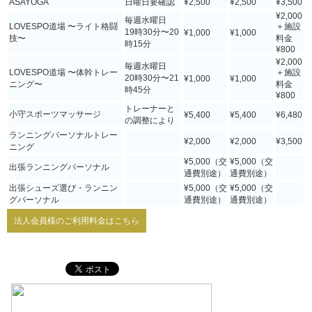
ASAYOGA
日曜日要確認
¥2,500
¥2,500
¥3,500
¥2,000
毎週水曜日
LOVESPO道場 〜ライト格闘
＋施設
19時30分〜20
¥1,000
¥1,000
技〜
料金
時15分
¥800
¥2,000
毎週水曜日
LOVESPO道場 〜体幹トレー
＋施設
20時30分〜21
¥1,000
¥1,000
ニング〜
料金
時45分
¥800
トレーナーと
小守スポーツマッサージ
¥5,400
¥5,400
¥6,480
の調整により
ランニングパーソナルトレー
¥2,000
¥2,000
¥3,500
ニング
¥5,000（交
¥5,000（交
出張ランニングパーソナル
通費別途）
通費別途）
出張シューズ選び・ランニン
¥5,000（交
¥5,000（交
グパーソナル
通費別途）
通費別途）
法人会員様のご利用料金はこちら