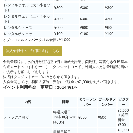
レンタルタオル（大・小セッ
¥300
¥300
¥300
ト）
レンタルウェア（上・下セッ
¥300
¥300
¥300
ト）
レンタルシューズ
¥600
¥600
¥600
レンタルポシェット
¥100
¥100
¥100
オプショナルメンバータオル会員 / ¥1,000
法人会員様のご利用料金はこちら
会員登録時に、公的身分証明証（例：運転免許証、保険証、写真付き住民基本
台帳カードのいずれか一つ）、クレジットカード、外国人の方は登録証明書の
ご提示をお願いしております。
決済はクレジットカードのみとさせて頂きます。
入会金関しては、初回入店時に受付にて現金で¥1,000お支払い頂きます。
イベント利用料金
更新日：2014/9/1〜
タワーメン
ゴールドメ
ビジタ
内容
日時
バー
ンバー
ー
¥1,000
毎週火曜日
＋施設
デトックスヨガ
19時00分〜20
¥500
¥500
料金
時30分
¥800
¥1,000
毎週月曜日