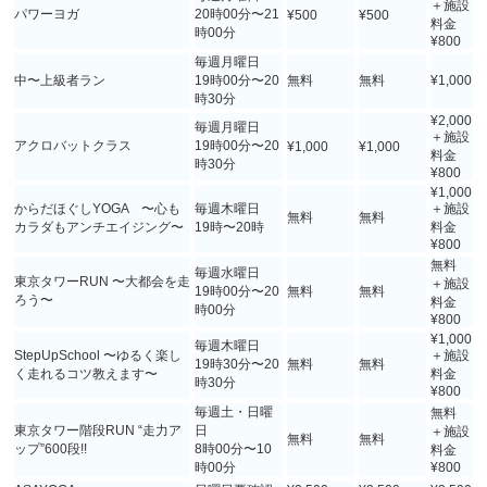
＋施設
パワーヨガ
20時00分〜21
¥500
¥500
料金
時00分
¥800
毎週月曜日
中〜上級者ラン
19時00分〜20
無料
無料
¥1,000
時30分
¥2,000
毎週月曜日
＋施設
アクロバットクラス
19時00分〜20
¥1,000
¥1,000
料金
時30分
¥800
¥1,000
からだほぐしYOGA 〜心も
毎週木曜日
＋施設
無料
無料
カラダもアンチエイジング〜
19時〜20時
料金
¥800
無料
毎週水曜日
東京タワーRUN 〜大都会を走
＋施設
19時00分〜20
無料
無料
ろう〜
料金
時00分
¥800
¥1,000
毎週木曜日
StepUpSchool 〜ゆるく楽し
＋施設
19時30分〜20
無料
無料
く走れるコツ教えます〜
料金
時30分
¥800
毎週土・日曜
無料
東京タワー階段RUN “走力ア
日
＋施設
無料
無料
ップ”600段!!
8時00分〜10
料金
時00分
¥800